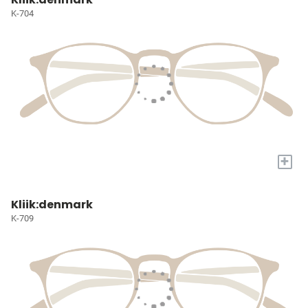
K-704
+
Kliik:denmark
K-709