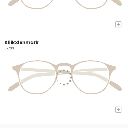
+
Kliik:denmark
K-733
+