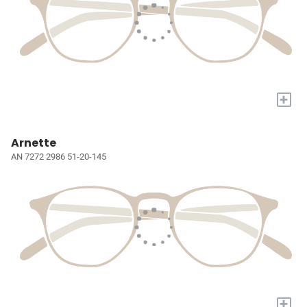
+
Arnette
AN 7272 2986 51-20-145
+