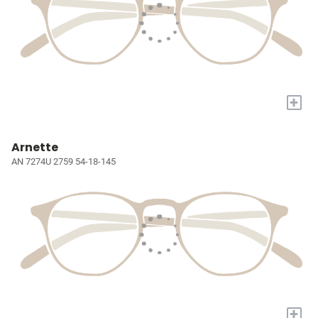
+
Arnette
AN 7274U 2759 54-18-145
+