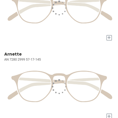
+
Arnette
AN 7280 2999 57-17-145
+