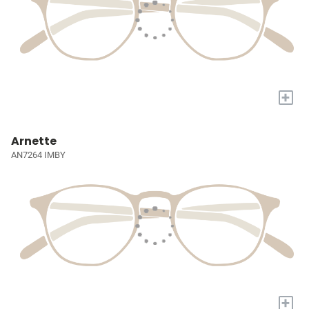
+
Arnette
AN7264 IMBY
+