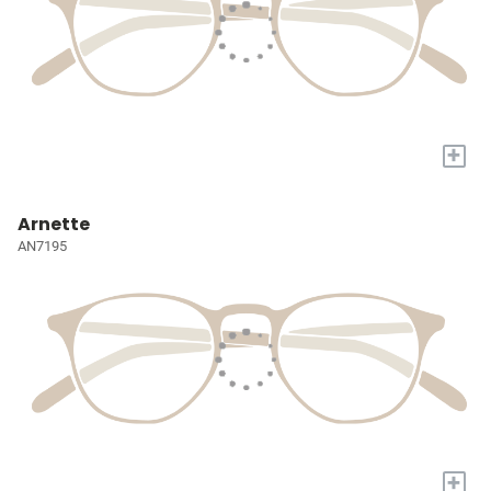
+
Arnette
AN7195
+