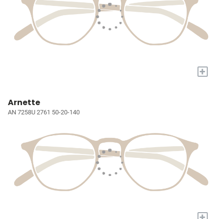
+
Arnette
AN 7258U 2761 50-20-140
+