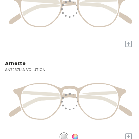
+
Arnette
AN7237U A-VOLUTION
+