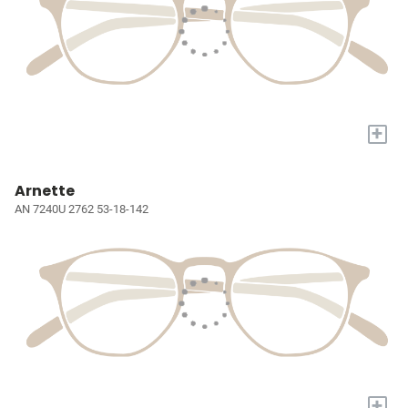
+
Arnette
AN 7240U 2762 53-18-142
+