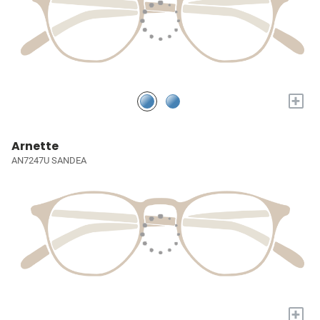
+
Arnette
AN7247U SANDEA
+