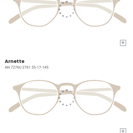
+
Arnette
AN 7276U 2761 55-17-145
+