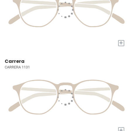
+
Carrera
CARRERA 1131
+