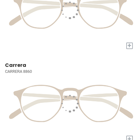
+
Carrera
CARRERA 8860
+