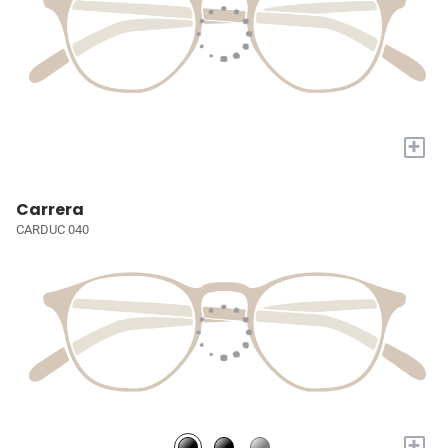
+
Carrera
CARDUC 040
+