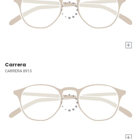
+
Carrera
CARRERA 8913
+