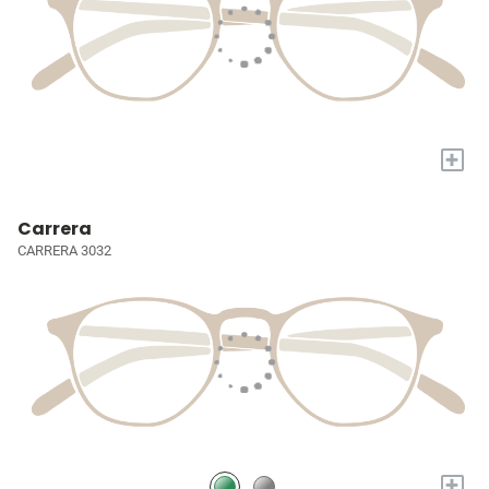
+
Carrera
CARRERA 3032
+