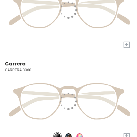
+
Carrera
CARRERA 3060
+