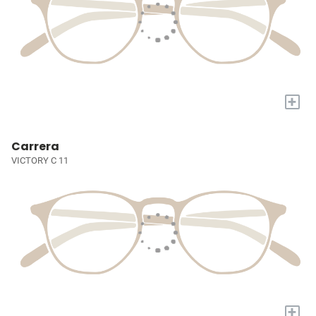
+
Carrera
VICTORY C 11
+